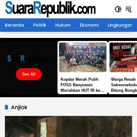
Langsung
ke
konten
Beranda
Politik
Hukum
Ekonomi
Lingkungan
See All
Kopdar Merah Putih
Warga Resah 
FOSS Banyuasin
Satresnarkob
Meriahkan HUT RI ke-
Bitung Bongk
81
Peredaran
Trihexyphenid
Anjlok
Butir Disita