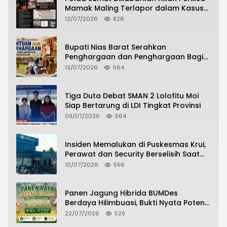
Mamak Maling Terlapor dalam Kasus
Dugaan Penipuan Bermodus Surat
12/07/2026
826
Perdamaian
Bupati Nias Barat Serahkan
Penghargaan dan Penghargaan Bagi
Siswa Berprestasi Pada Pembukaan TA
13/07/2026
564
2026/2027
Tiga Duta Debat SMAN 2 Lolofitu Moi
Siap Bertarung di LDI Tingkat Provinsi
09/07/2026
564
Insiden Memalukan di Puskesmas Krui,
Perawat dan Security Berselisih Saat
Pelayanan Pasien Berlangsung
10/07/2026
556
Panen Jagung Hibrida BUMDes
Berdaya Hilimbuasi, Bukti Nyata Potensi
Pertanian Desa
22/07/2026
529