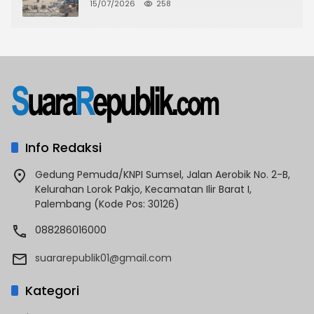
CKTRP dan Dispora Jakarta Barat
15/07/2026
258
Tindak Lanjut
Info Redaksi
Gedung Pemuda/KNPI Sumsel, Jalan Aerobik No. 2-B,
Kelurahan Lorok Pakjo, Kecamatan Ilir Barat I,
Palembang (Kode Pos: 30126)
088286016000
suararepublik01@gmail.com
Kategori