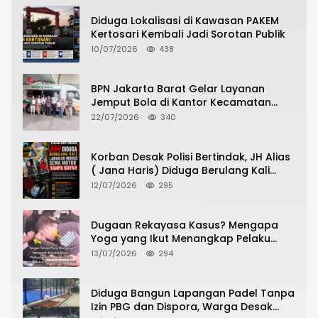
Diduga Lokalisasi di Kawasan PAKEM
Kertosari Kembali Jadi Sorotan Publik
10/07/2026
438
BPN Jakarta Barat Gelar Layanan
Jemput Bola di Kantor Kecamatan
Grogol Petamburan, Warga Antusias
22/07/2026
340
Urus Peningkatan HGB ke SHM
Korban Desak Polisi Bertindak, JH Alias
( Jana Haris) Diduga Berulang Kali
Lakukan Modus Sewa Motor Tanpa
12/07/2026
295
Bayar
Dugaan Rekayasa Kasus? Mengapa
Yoga yang Ikut Menangkap Pelaku
Pencurian Toko Ponsel di Pancur Batu
13/07/2026
294
Tidak Menjadi Tersangka?
Diduga Bangun Lapangan Padel Tanpa
Izin PBG dan Dispora, Warga Desak