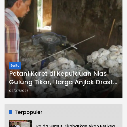
Berita
Petani Karet di Kepulauan Nias
Gulung Tikar, Harga Anjlok Drastis
dalam Sepekan
02/07/2026
Terpopuler
Polda Sumut Dikabarkan Akan Periksa