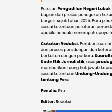
Putusan
Pengadilan Negeri Lubu
bagian dari proses penegakan huku
bergulir sejak tahun 2025. Para pih
sesuai ketentuan peraturan perun
apabila hendak menempuh upaya hu
Catatan Redaksi:
Pemberitaan ini 
dari proses persidangan dan keter
berkaitan dengan perkara.
SuaraR
Kode Etik Jurnalistik
, asas
pradug
memberikan ruang hak jawab kepada
sesuai ketentuan
Undang-Undang 
tentang Pers
.
Penulis:
Eko
Editor:
Redaksi