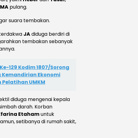
EMA
pulang.
gar suara tembakan.
 terdakwa
JA
diduga berdiri di
garahkan tembakan sebanyak
kannya.
e-129 Kodim 1807/Sorong
g Kemandirian Ekonomi
n Pelatihan UMKM
yektil diduga mengenai kepala
rsimbah darah. Korban
Efarina Etaham
untuk
mun, setibanya di rumah sakit,