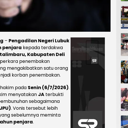
ng
–
Pengadilan Negeri Lubuk
n penjara
kepada terdakwa
alimbaru, Kabupaten Deli
m perkara penembakan
ng mengakibatkan satu orang
enjadi korban penembakan.
s hakim pada
Senin (6/7/2026)
.
akim menyatakan
JA
terbukti
a pembunuhan sebagaimana
JPU)
. Vonis tersebut lebih
a yang sebelumnya meminta
tahun penjara
.