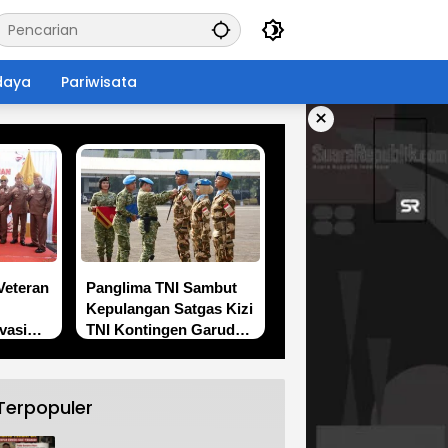
daya
Pariwisata
×
Veteran
Panglima TNI Sambut
Kepulangan Satgas Kizi
vasi
TNI Kontingen Garuda
 dan
XX-V MONUSCO
teran
Terpopuler