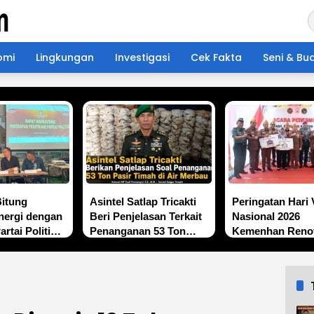
omi
Lingkungan
Investigasi
Cek Fakta
Seni & Bu
Bitung
Asintel Satlap Tricakti
Peringatan Hari 
nergi dengan
Beri Penjelasan Terkait
Nasional 2026
rtai Politik,
Penanganan 53 Ton
Kemenhan Reno
fikasi
Pasir Timah di Air
Sekretariat LVRI
n Demi
Merbau
Bedah Rumah Ve
 Berkualitas
di 19 Provinsi