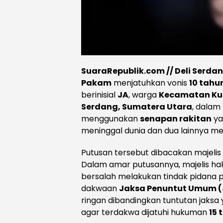
SuaraRepublik.com // Deli Serda
Pakam
menjatuhkan vonis
10 tahu
berinisial
JA
, warga
Kecamatan Kut
Serdang, Sumatera Utara
, dala
menggunakan
senapan rakitan
ya
meninggal dunia dan dua lainnya m
Putusan tersebut dibacakan majeli
Dalam amar putusannya, majelis h
bersalah melakukan tindak pidan
dakwaan
Jaksa Penuntut Umum (
ringan dibandingkan tuntutan jaks
agar terdakwa dijatuhi hukuman
15 