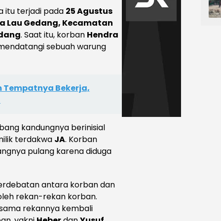
wa itu terjadi pada
25 Agustus
a Lau Gedang, Kecamatan
rdang
. Saat itu, korban
Hendra
mendatangi sebuah warung
m Tempatnya Bekerja,
i
bang kandungnya berinisial
milik terdakwa
JA
. Korban
ngnya pulang karena diduga
erdebatan antara korban dan
oleh rekan-rekan korban.
rsama rekannya kembali
ban, yakni
Heber
dan
Yusuf
,