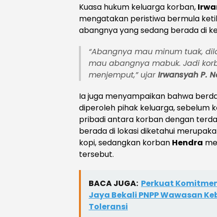
Kuasa hukum keluarga korban,
Irwa
mengatakan peristiwa bermula ket
abangnya yang sedang berada di ked
“Abangnya mau minum tuak, dila
mau abangnya mabuk. Jadi korb
menjemput,”
ujar
Irwansyah P. N
Ia juga menyampaikan bahwa berda
diperoleh pihak keluarga, sebelum k
pribadi antara korban dengan terd
berada di lokasi diketahui merupaka
kopi, sedangkan korban
Hendra
mer
tersebut.
BACA JUGA:
Perkuat Komitmen
Jaya Bekali PNPP Wawasan Ke
Toleransi