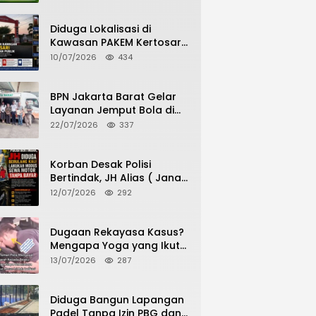
Potensi Pertanian Desa
Diduga Lokalisasi di
Kawasan PAKEM Kertosari
Kembali Jadi Sorotan
10/07/2026
434
Publik
BPN Jakarta Barat Gelar
Layanan Jemput Bola di
Kantor Kecamatan Grogol
22/07/2026
337
Petamburan, Warga
Antusias Urus Peningkatan
HGB ke SHM
Korban Desak Polisi
Bertindak, JH Alias ( Jana
Haris) Diduga Berulang
12/07/2026
292
Kali Lakukan Modus Sewa
Motor Tanpa Bayar
Dugaan Rekayasa Kasus?
Mengapa Yoga yang Ikut
Menangkap Pelaku
13/07/2026
287
Pencurian Toko Ponsel di
Pancur Batu Tidak Menjadi
Tersangka?
Diduga Bangun Lapangan
Padel Tanpa Izin PBG dan