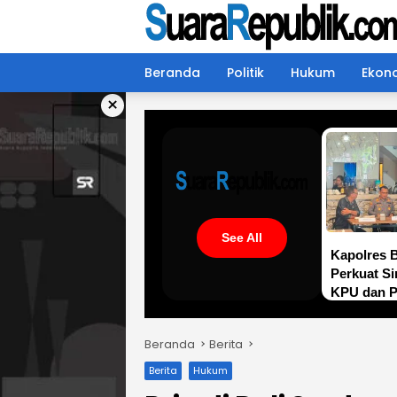
Langsung
ke
konten
Beranda
Politik
Hukum
Ekon
×
See All
Kapolres 
Perkuat Si
KPU dan Pa
Kawal Veri
Transpara
Beranda
Berita
Demokrasi
Berita
Hukum