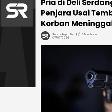
Pria di Deli Serda
Penjara Usai Temb
Korban Meninggal
Suara Republik
3 Min Baca
07/07/2026