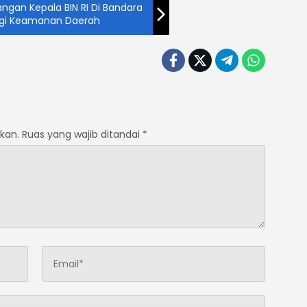
ngan Kepala BIN RI Di Bandara
ergi Keamanan Daerah
kan.
Ruas yang wajib ditandai
*