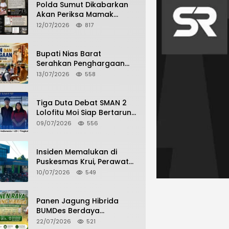
Polda Sumut Dikabarkan
Akan Periksa Mamak
Maling Terlapor dalam
12/07/2026
817
Kasus Dugaan Penipuan
Bermodus Surat
Perdamaian
Bupati Nias Barat
Serahkan Penghargaan
dan Penghargaan Bagi
13/07/2026
558
Siswa Berprestasi Pada
Pembukaan TA 2026/2027
Tiga Duta Debat SMAN 2
Lolofitu Moi Siap Bertarung
di LDI Tingkat Provinsi
09/07/2026
556
Insiden Memalukan di
Puskesmas Krui, Perawat
dan Security Berselisih
10/07/2026
549
Saat Pelayanan Pasien
Berlangsung
Panen Jagung Hibrida
BUMDes Berdaya
Hilimbuasi, Bukti Nyata
22/07/2026
521