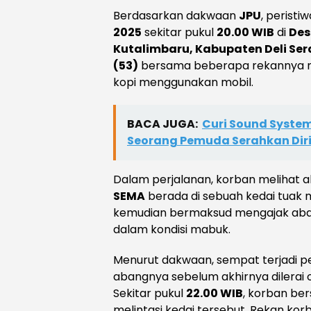
Berdasarkan dakwaan
JPU
, peristi
2025
sekitar pukul
20.00 WIB
di
Des
Kutalimbaru, Kabupaten Deli Se
(53)
bersama beberapa rekannya 
kopi menggunakan mobil.
BACA JUGA:
Curi Sound Syste
Seorang Pemuda Serahkan Dir
Dalam perjalanan, korban melihat a
SEMA
berada di sebuah kedai tuak 
kemudian bermaksud mengajak aba
dalam kondisi mabuk.
Menurut dakwaan, sempat terjadi p
abangnya sebelum akhirnya dilerai 
Sekitar pukul
22.00 WIB
, korban be
melintasi kedai tersebut. Rekan kor