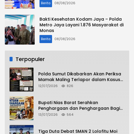
2026
Berita
08/08/2026
Bakti Kesehatan Kodam Jaya – Polda
Metro Jaya Layani 1.876 Masyarakat di
Monas
Berita
08/08/2026
Terpopuler
Polda Sumut Dikabarkan Akan Periksa
Mamak Maling Terlapor dalam Kasus
Dugaan Penipuan Bermodus Surat
12/07/2026
826
Perdamaian
Bupati Nias Barat Serahkan
Penghargaan dan Penghargaan Bagi
Siswa Berprestasi Pada Pembukaan TA
13/07/2026
564
2026/2027
Tiga Duta Debat SMAN 2 Lolofitu Moi