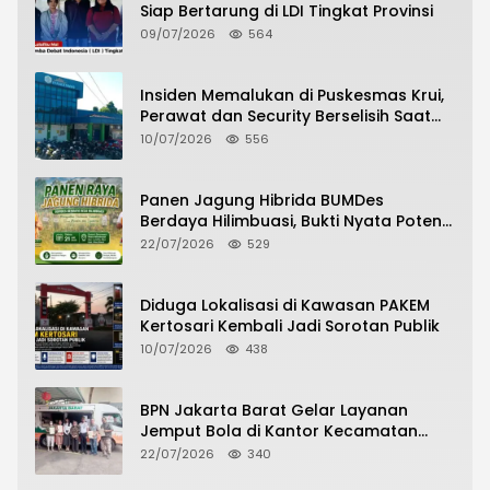
Siap Bertarung di LDI Tingkat Provinsi
09/07/2026
564
Insiden Memalukan di Puskesmas Krui,
Perawat dan Security Berselisih Saat
Pelayanan Pasien Berlangsung
10/07/2026
556
Panen Jagung Hibrida BUMDes
Berdaya Hilimbuasi, Bukti Nyata Potensi
Pertanian Desa
22/07/2026
529
Diduga Lokalisasi di Kawasan PAKEM
Kertosari Kembali Jadi Sorotan Publik
10/07/2026
438
BPN Jakarta Barat Gelar Layanan
Jemput Bola di Kantor Kecamatan
Grogol Petamburan, Warga Antusias
22/07/2026
340
Urus Peningkatan HGB ke SHM