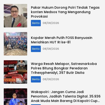
Pakar Hukum Dorong Polri Tindak Tegas
konten Medsos Yang Mengandung
Provokasi
Berita
08/08/2026
Kopdar Merah Putih FOSS Banyuasin
Meriahkan HUT RI ke-81
Berita
08/08/2026
Warga Resah Melapor, Satresnarkoba
Polres Bitung Bongkar Peredaran
Trihexyphenidyl, 397 Butir Disita
Berita
08/08/2026
Wakapolri : Jangan Cuma Jadi
Penonton, Jadilah Talenta Digital. 35.936
Anak Muda Main Bareng Di Kapolri Cup