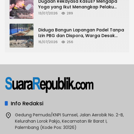
Dugaan Rekayasa Kasus? Mengapa
Yoga yang Ikut Menangkap Pelaku
Pencurian Toko Ponsel di Pancur Batu
13/07/2026
289
Tidak Menjadi Tersangka?
Diduga Bangun Lapangan Padel Tanpa
Izin PBG dan Dispora, Warga Desak
CKTRP dan Dispora Jakarta Barat
15/07/2026
256
Tindak Lanjut
Info Redaksi
Gedung Pemuda/KNPI Sumsel, Jalan Aerobik No. 2-B,
Kelurahan Lorok Pakjo, Kecamatan Ilir Barat I,
Palembang (Kode Pos: 30126)