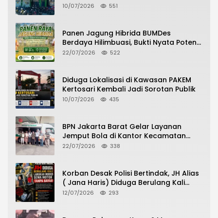
Pelayanan Pasien Berlangsung
10/07/2026
551
Panen Jagung Hibrida BUMDes
Berdaya Hilimbuasi, Bukti Nyata Potensi
Pertanian Desa
22/07/2026
522
Diduga Lokalisasi di Kawasan PAKEM
Kertosari Kembali Jadi Sorotan Publik
10/07/2026
435
BPN Jakarta Barat Gelar Layanan
Jemput Bola di Kantor Kecamatan
Grogol Petamburan, Warga Antusias
22/07/2026
338
Urus Peningkatan HGB ke SHM
Korban Desak Polisi Bertindak, JH Alias
( Jana Haris) Diduga Berulang Kali
Lakukan Modus Sewa Motor Tanpa
12/07/2026
293
Bayar