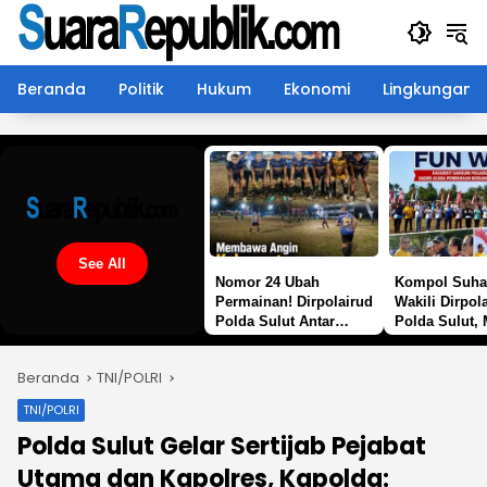
Langsung
ke
konten
Beranda
Politik
Hukum
Ekonomi
Lingkungan
See All
Nomor 24 Ubah
Kompol Suha
Permainan! Dirpolairud
Wakili Dirpol
Polda Sulut Antar
Polda Sulut,
Marine Police FC Lolos
Fun Walk Jad
ke 16 Besar
Sinergi untuk
Beranda
TNI/POLRI
Indonesia
TNI/POLRI
Polda Sulut Gelar Sertijab Pejabat
Utama dan Kapolres, Kapolda: