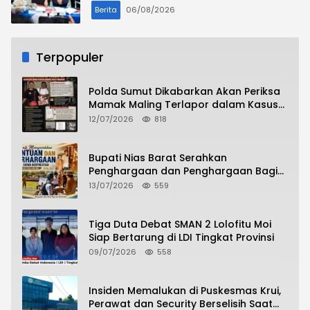
Berita
06/08/2026
Terpopuler
Polda Sumut Dikabarkan Akan Periksa
Mamak Maling Terlapor dalam Kasus
Dugaan Penipuan Bermodus Surat
12/07/2026
818
Perdamaian
Bupati Nias Barat Serahkan
Penghargaan dan Penghargaan Bagi
Siswa Berprestasi Pada Pembukaan TA
13/07/2026
559
2026/2027
Tiga Duta Debat SMAN 2 Lolofitu Moi
Siap Bertarung di LDI Tingkat Provinsi
09/07/2026
558
Insiden Memalukan di Puskesmas Krui,
Perawat dan Security Berselisih Saat