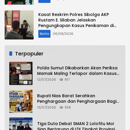
Kasat Reskrim Polres Sibolga AKP
Rustam E. Silaban Jelaskan
Pengungkapan Kasus Penikaman di
Jalan Mesjid
Berita
06/08/2026
Terpopuler
Polda Sumut Dikabarkan Akan Periksa
Mamak Maling Terlapor dalam Kasus
Dugaan Penipuan Bermodus Surat
12/07/2026
817
Perdamaian
Bupati Nias Barat Serahkan
Penghargaan dan Penghargaan Bagi
Siswa Berprestasi Pada Pembukaan TA
13/07/2026
558
2026/2027
Tiga Duta Debat SMAN 2 Lolofitu Moi
Siap Bertarung di LDI Tingkat Provinsi