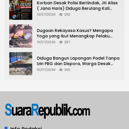
Korban Desak Polisi Bertindak, JH Alias
( Jana Haris) Diduga Berulang Kali
Lakukan Modus Sewa Motor Tanpa
12/07/2026
292
Bayar
Dugaan Rekayasa Kasus? Mengapa
Yoga yang Ikut Menangkap Pelaku
Pencurian Toko Ponsel di Pancur Batu
13/07/2026
287
Tidak Menjadi Tersangka?
Diduga Bangun Lapangan Padel Tanpa
Izin PBG dan Dispora, Warga Desak
CKTRP dan Dispora Jakarta Barat
15/07/2026
255
Tindak Lanjut
Info Redaksi