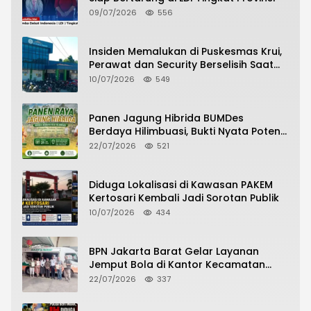
09/07/2026
556
Insiden Memalukan di Puskesmas Krui,
Perawat dan Security Berselisih Saat
Pelayanan Pasien Berlangsung
10/07/2026
549
Panen Jagung Hibrida BUMDes
Berdaya Hilimbuasi, Bukti Nyata Potensi
Pertanian Desa
22/07/2026
521
Diduga Lokalisasi di Kawasan PAKEM
Kertosari Kembali Jadi Sorotan Publik
10/07/2026
434
BPN Jakarta Barat Gelar Layanan
Jemput Bola di Kantor Kecamatan
Grogol Petamburan, Warga Antusias
22/07/2026
337
Urus Peningkatan HGB ke SHM