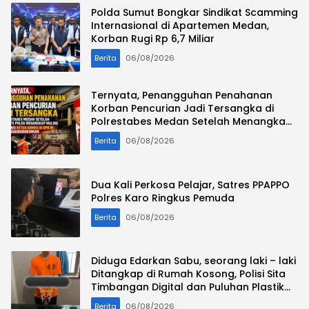
Polda Sumut Bongkar Sindikat Scamming
Internasional di Apartemen Medan,
Korban Rugi Rp 6,7 Miliar
Berita
06/08/2026
Ternyata, Penangguhan Penahanan
Korban Pencurian Jadi Tersangka di
Polrestabes Medan Setelah Menangkap
Maling Atas Atensi Ketua Komisi III DPR RI
Berita
06/08/2026
Habiburokhman
Dua Kali Perkosa Pelajar, Satres PPAPPO
Polres Karo Ringkus Pemuda
Berita
06/08/2026
Diduga Edarkan Sabu, seorang laki – laki
Ditangkap di Rumah Kosong, Polisi Sita
Timbangan Digital dan Puluhan Plastik
Klip
Berita
06/08/2026