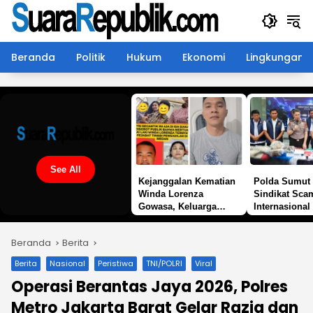
Langsung
ke
konten
Beranda
Politik
Hukum
Ekonomi
Lingkungan
See All
Kejanggalan Kematian
Polda Sumut
Winda Lorenza
Sindikat Sc
Gowasa, Keluarga
Internasional
Pertanyakan
Apartemen M
Kesimpulan Bunuh Diri
Korban Rugi 
Beranda
Berita
: ” Ada Indikasi Tindak
Miliar
Pidana “
Berita
Nasional
Peristiwa
TNI/POLRI
Viral
Operasi Berantas Jaya 2026, Polres
Metro Jakarta Barat Gelar Razia dan