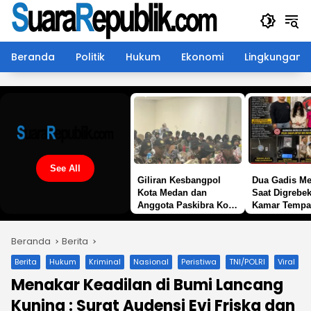
Langsung
ke
konten
Beranda
Politik
Hukum
Ekonomi
Lingkungan
See All
Giliran Kesbangpol
Dua Gadis M
Kota Medan dan
Saat Digrebek
Anggota Paskibra Kota
Kamar Tempa
Medan di Sambangi
Malam, Pols
Satgaswil Sumut
Malela Bongk
Beranda
Berita
Densus 88 AT Polri
Jaringan Pem
Sabu di Sim
Berita
Hukum
Kriminal
Nasional
Peristiwa
TNI/POLRI
Viral
Menakar Keadilan di Bumi Lancang
Kuning : Surat Audensi Evi Friska dan