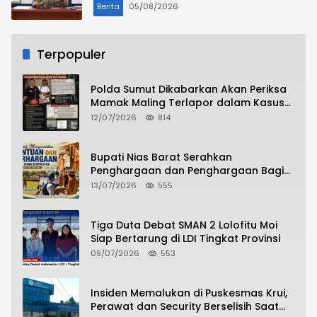
Berita
05/08/2026
Terpopuler
Polda Sumut Dikabarkan Akan Periksa
Mamak Maling Terlapor dalam Kasus
Dugaan Penipuan Bermodus Surat
12/07/2026
814
Perdamaian
Bupati Nias Barat Serahkan
Penghargaan dan Penghargaan Bagi
Siswa Berprestasi Pada Pembukaan TA
13/07/2026
555
2026/2027
Tiga Duta Debat SMAN 2 Lolofitu Moi
Siap Bertarung di LDI Tingkat Provinsi
09/07/2026
553
Insiden Memalukan di Puskesmas Krui,
Perawat dan Security Berselisih Saat