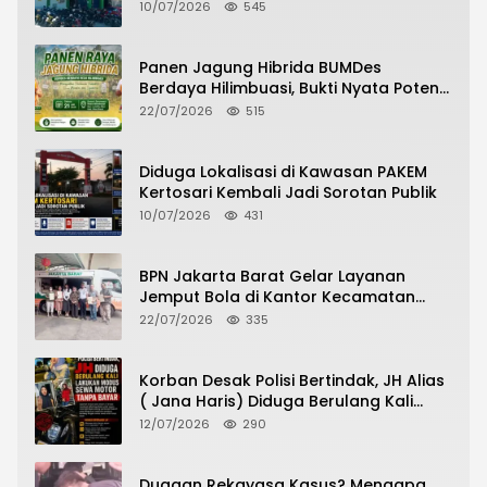
Pelayanan Pasien Berlangsung
10/07/2026
545
Panen Jagung Hibrida BUMDes
Berdaya Hilimbuasi, Bukti Nyata Potensi
Pertanian Desa
22/07/2026
515
Diduga Lokalisasi di Kawasan PAKEM
Kertosari Kembali Jadi Sorotan Publik
10/07/2026
431
BPN Jakarta Barat Gelar Layanan
Jemput Bola di Kantor Kecamatan
Grogol Petamburan, Warga Antusias
22/07/2026
335
Urus Peningkatan HGB ke SHM
Korban Desak Polisi Bertindak, JH Alias
( Jana Haris) Diduga Berulang Kali
Lakukan Modus Sewa Motor Tanpa
12/07/2026
290
Bayar
Dugaan Rekayasa Kasus? Mengapa