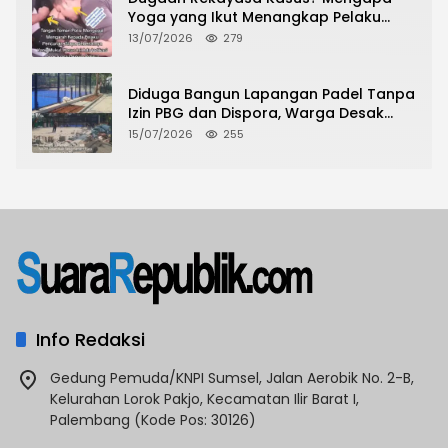
Yoga yang Ikut Menangkap Pelaku
Pencurian Toko Ponsel di Pancur Batu
13/07/2026
279
Tidak Menjadi Tersangka?
Diduga Bangun Lapangan Padel Tanpa
Izin PBG dan Dispora, Warga Desak
CKTRP dan Dispora Jakarta Barat
15/07/2026
255
Tindak Lanjut
Info Redaksi
Gedung Pemuda/KNPI Sumsel, Jalan Aerobik No. 2-B,
Kelurahan Lorok Pakjo, Kecamatan Ilir Barat I,
Palembang (Kode Pos: 30126)