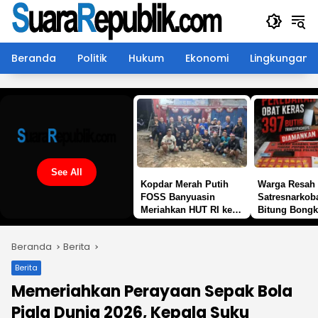
Langsung
ke
konten
Beranda
Politik
Hukum
Ekonomi
Lingkungan
See All
Kopdar Merah Putih
Warga Resah 
FOSS Banyuasin
Satresnarkob
Meriahkan HUT RI ke-
Bitung Bongk
81
Peredaran
Trihexyphenid
Beranda
Berita
Butir Disita
Berita
Memeriahkan Perayaan Sepak Bola
Piala Dunia 2026, Kepala Suku