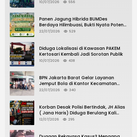
Pelayanan Pasien Berlangsung
10/07/2026
556
Panen Jagung Hibrida BUMDes
Berdaya Hilimbuasi, Bukti Nyata Potensi
Pertanian Desa
22/07/2026
529
Diduga Lokalisasi di Kawasan PAKEM
Kertosari Kembali Jadi Sorotan Publik
10/07/2026
438
BPN Jakarta Barat Gelar Layanan
Jemput Bola di Kantor Kecamatan
Grogol Petamburan, Warga Antusias
22/07/2026
340
Urus Peningkatan HGB ke SHM
Korban Desak Polisi Bertindak, JH Alias
( Jana Haris) Diduga Berulang Kali
Lakukan Modus Sewa Motor Tanpa
12/07/2026
295
Bayar
Dugaan Rekayasa Kasus? Mengapa