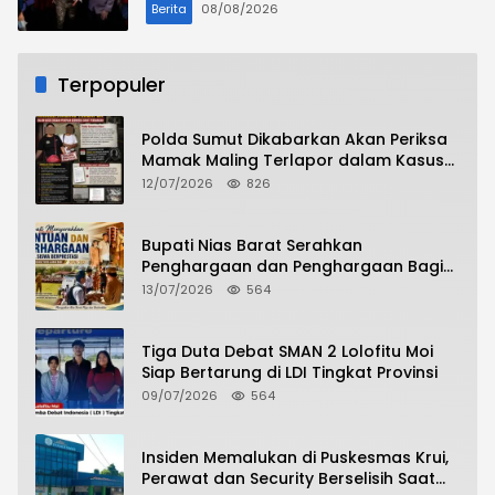
Berita
08/08/2026
Terpopuler
Polda Sumut Dikabarkan Akan Periksa
Mamak Maling Terlapor dalam Kasus
Dugaan Penipuan Bermodus Surat
12/07/2026
826
Perdamaian
Bupati Nias Barat Serahkan
Penghargaan dan Penghargaan Bagi
Siswa Berprestasi Pada Pembukaan TA
13/07/2026
564
2026/2027
Tiga Duta Debat SMAN 2 Lolofitu Moi
Siap Bertarung di LDI Tingkat Provinsi
09/07/2026
564
Insiden Memalukan di Puskesmas Krui,
Perawat dan Security Berselisih Saat