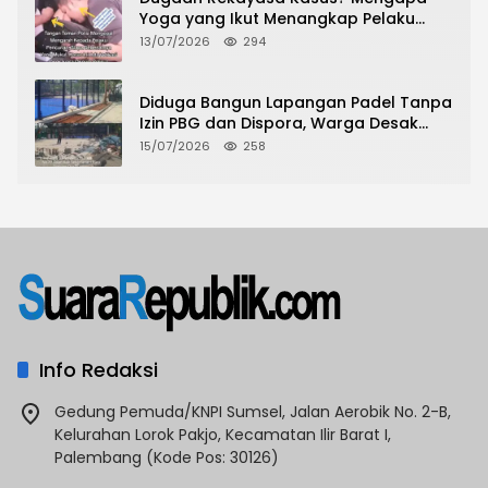
Yoga yang Ikut Menangkap Pelaku
Pencurian Toko Ponsel di Pancur Batu
13/07/2026
294
Tidak Menjadi Tersangka?
Diduga Bangun Lapangan Padel Tanpa
Izin PBG dan Dispora, Warga Desak
CKTRP dan Dispora Jakarta Barat
15/07/2026
258
Tindak Lanjut
Info Redaksi
Gedung Pemuda/KNPI Sumsel, Jalan Aerobik No. 2-B,
Kelurahan Lorok Pakjo, Kecamatan Ilir Barat I,
Palembang (Kode Pos: 30126)