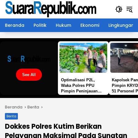
Langsung
ke
konten
Beranda
Politik
Hukum
Ekonomi
Lingkungan
See All
Optimalisasi P2L,
Kapolsek Pan
Waka Polres PPU
Pimpin KRYD
Pimpin Peninjauan
51 Personel P
Langsung Budidaya
Cegah Gangg
Melon Dukung
Kamtibmas
Beranda
Berita
Ketahanan Pangan
Berita
Dokkes Polres Kutim Berikan
Pelayanan Maksimal Pada Sunatan