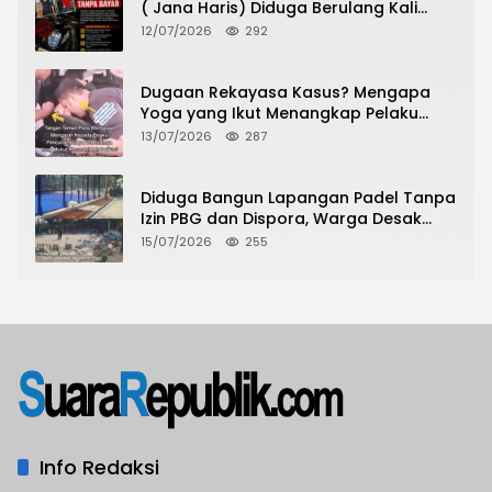
( Jana Haris) Diduga Berulang Kali
Lakukan Modus Sewa Motor Tanpa
12/07/2026
292
Bayar
Dugaan Rekayasa Kasus? Mengapa
Yoga yang Ikut Menangkap Pelaku
Pencurian Toko Ponsel di Pancur Batu
13/07/2026
287
Tidak Menjadi Tersangka?
Diduga Bangun Lapangan Padel Tanpa
Izin PBG dan Dispora, Warga Desak
CKTRP dan Dispora Jakarta Barat
15/07/2026
255
Tindak Lanjut
Info Redaksi