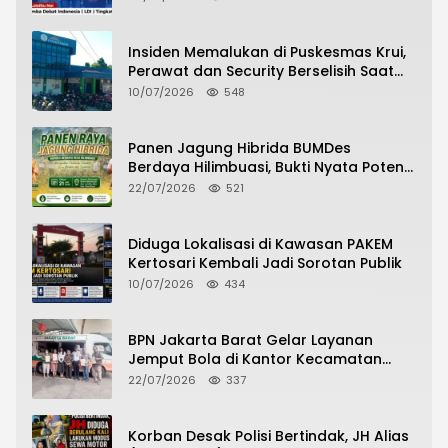
Insiden Memalukan di Puskesmas Krui,
Perawat dan Security Berselisih Saat
Pelayanan Pasien Berlangsung
10/07/2026
548
Panen Jagung Hibrida BUMDes
Berdaya Hilimbuasi, Bukti Nyata Potensi
Pertanian Desa
22/07/2026
521
Diduga Lokalisasi di Kawasan PAKEM
Kertosari Kembali Jadi Sorotan Publik
10/07/2026
434
BPN Jakarta Barat Gelar Layanan
Jemput Bola di Kantor Kecamatan
Grogol Petamburan, Warga Antusias
22/07/2026
337
Urus Peningkatan HGB ke SHM
Korban Desak Polisi Bertindak, JH Alias