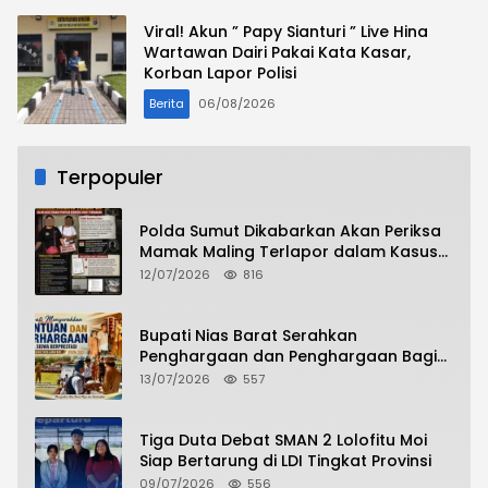
Viral! Akun ” Papy Sianturi ” Live Hina
Wartawan Dairi Pakai Kata Kasar,
Korban Lapor Polisi
Berita
06/08/2026
Terpopuler
Polda Sumut Dikabarkan Akan Periksa
Mamak Maling Terlapor dalam Kasus
Dugaan Penipuan Bermodus Surat
12/07/2026
816
Perdamaian
Bupati Nias Barat Serahkan
Penghargaan dan Penghargaan Bagi
Siswa Berprestasi Pada Pembukaan TA
13/07/2026
557
2026/2027
Tiga Duta Debat SMAN 2 Lolofitu Moi
Siap Bertarung di LDI Tingkat Provinsi
09/07/2026
556