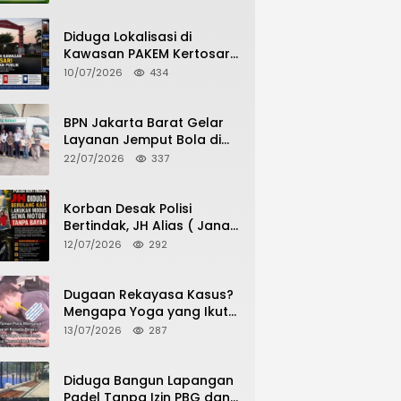
Potensi Pertanian Desa
Diduga Lokalisasi di
Kawasan PAKEM Kertosari
Kembali Jadi Sorotan
10/07/2026
434
Publik
BPN Jakarta Barat Gelar
Layanan Jemput Bola di
Kantor Kecamatan Grogol
22/07/2026
337
Petamburan, Warga
Antusias Urus Peningkatan
HGB ke SHM
Korban Desak Polisi
Bertindak, JH Alias ( Jana
Haris) Diduga Berulang
12/07/2026
292
Kali Lakukan Modus Sewa
Motor Tanpa Bayar
Dugaan Rekayasa Kasus?
Mengapa Yoga yang Ikut
Menangkap Pelaku
13/07/2026
287
Pencurian Toko Ponsel di
Pancur Batu Tidak Menjadi
Tersangka?
Diduga Bangun Lapangan
Padel Tanpa Izin PBG dan