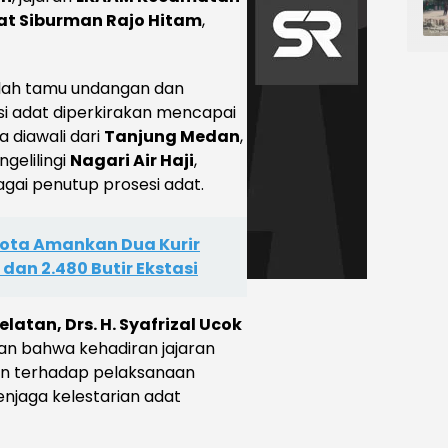
at Siburman Rajo Hitam
,
mlah tamu undangan dan
i adat diperkirakan mencapai
a diawali dari
Tanjung Medan
,
gelilingi
Nagari Air Haji
,
agai penutup prosesi adat.
Kota Amankan Dua Kurir
 dan 2.480 Butir Ekstasi
latan, Drs. H. Syafrizal Ucok
n bahwa kehadiran jajaran
n terhadap pelaksanaan
njaga kelestarian adat