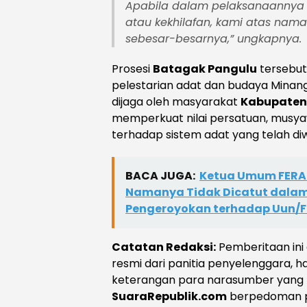
Apabila dalam pelaksanaannya 
atau kekhilafan, kami atas na
sebesar-besarnya,”
ungkapnya.
Prosesi
Batagak Pangulu
tersebut
pelestarian adat dan budaya Minang
dijaga oleh masyarakat
Kabupaten 
memperkuat nilai persatuan, musy
terhadap sistem adat yang telah di
BACA JUGA:
Ketua Umum FERAD
Namanya Tidak Dicatut dalam 
Pengeroyokan terhadap Uun/F
Catatan Redaksi:
Pemberitaan ini 
resmi dari panitia penyelenggara, ha
keterangan para narasumber yang h
SuaraRepublik.com
berpedoman 