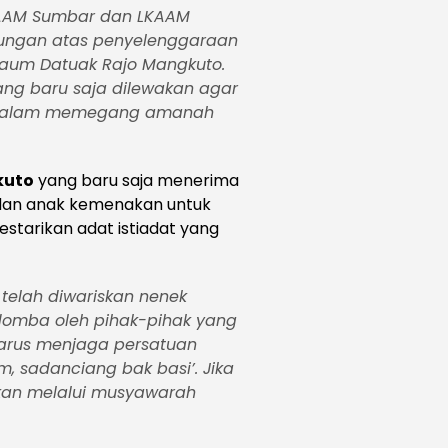
KAAM Sumbar dan LKAAM
ungan atas penyelenggaraan
aum Datuak Rajo Mangkuto.
ng baru saja dilewakan agar
ana dalam memegang amanah
kuto
yang baru saja menerima
 dan anak kemenakan untuk
starikan adat istiadat yang
g telah diwariskan nenek
omba oleh pihak-pihak yang
harus menjaga persatuan
m, sadanciang bak basi’. Jika
ikan melalui musyawarah