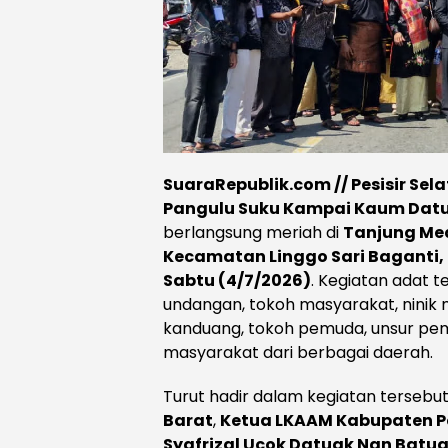
SuaraRepublik.com // Pesisir Sel
Pangulu Suku Kampai Kaum Dat
berlangsung meriah di
Tanjung Med
Kecamatan Linggo Sari Baganti, 
Sabtu (4/7/2026)
. Kegiatan adat t
undangan, tokoh masyarakat, ninik
kanduang, tokoh pemuda, unsur peme
masyarakat dari berbagai daerah.
Turut hadir dalam kegiatan tersebu
Barat
,
Ketua LKAAM Kabupaten Pesi
Syafrizal Ucok Datuak Nan Batu