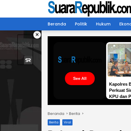
Langsung
ke
konten
Beranda
Politik
Hukum
Ekon
×
See All
Kapolres 
Perkuat Si
KPU dan Pa
Kawal Veri
Transpara
Beranda
Berita
Demokrasi
Berita
Viral