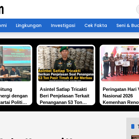
omi
Lingkungan
Investigasi
Cek Fakta
Seni & Bu
Bitung
Asintel Satlap Tricakti
Peringatan Hari 
nergi dengan
Beri Penjelasan Terkait
Nasional 2026
rtai Politik,
Penanganan 53 Ton
Kemenhan Reno
fikasi
Pasir Timah di Air
Sekretariat LVRI
n Demi
Merbau
Bedah Rumah Ve
 Berkualitas
di 19 Provinsi