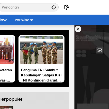
daya
Pariwisata
×
Veteran
Panglima TNI Sambut
Kepulangan Satgas Kizi
vasi
TNI Kontingen Garuda
 dan
XX-V MONUSCO
teran
Terpopuler