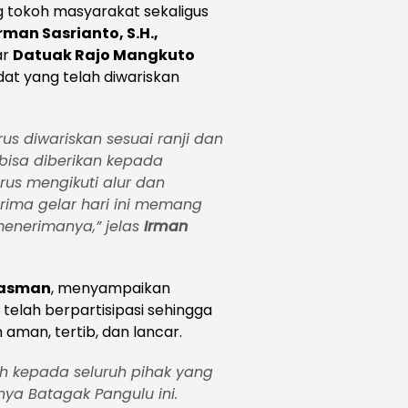
g tokoh masyarakat sekaligus
man Sasrianto, S.H.,
ar
Datuak Rajo Mangkuto
at yang telah diwariskan
us diwariskan sesuai ranji dan
k bisa diberikan kepada
us mengikuti alur dan
erima gelar hari ini memang
menerimanya,”
jelas
Irman
ltasman
, menyampaikan
 telah berpartisipasi sehingga
aman, tertib, dan lancar.
h kepada seluruh pihak yang
ya Batagak Pangulu ini.