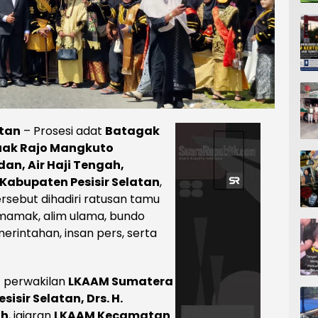
atan
– Prosesi adat
Batagak
uak Rajo Mangkuto
an, Air Haji Tengah,
Kabupaten Pesisir Selatan
,
ersebut dihadiri ratusan tamu
 mamak, alim ulama, bundo
rintahan, insan pers, serta
t perwakilan
LKAAM Sumatera
sir Selatan, Drs. H.
ah
, jajaran
LKAAM Kecamatan