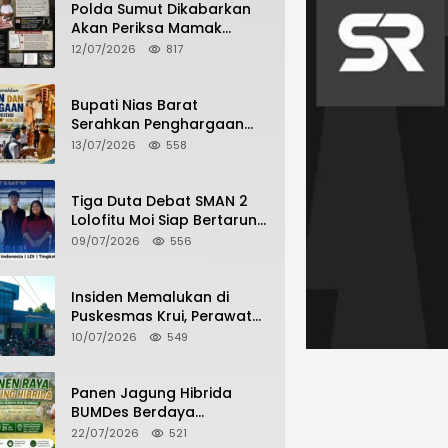
Polda Sumut Dikabarkan
Akan Periksa Mamak
Maling Terlapor dalam
12/07/2026
817
Kasus Dugaan Penipuan
Bermodus Surat
Perdamaian
Bupati Nias Barat
Serahkan Penghargaan
dan Penghargaan Bagi
13/07/2026
558
Siswa Berprestasi Pada
Pembukaan TA 2026/2027
Tiga Duta Debat SMAN 2
Lolofitu Moi Siap Bertarung
di LDI Tingkat Provinsi
09/07/2026
556
Insiden Memalukan di
Puskesmas Krui, Perawat
dan Security Berselisih
10/07/2026
549
Saat Pelayanan Pasien
Berlangsung
Panen Jagung Hibrida
BUMDes Berdaya
Hilimbuasi, Bukti Nyata
22/07/2026
521