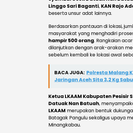
Linggo Sari Baganti
,
KAN Rajo Ad
beserta unsur adat lainnya.
Berdasarkan pantauan di lokasi, ju
masyarakat yang menghadiri proses
hampir 500 orang
. Rangkaian acar
dilanjutkan dengan arak-arakan men
sebelum kembali ke lokasi awal seb
BACA JUGA:
Polresta Malang 
Jaringan Aceh Sita 3,2 Kg Sabu
Ketua LKAAM Kabupaten Pesisir Se
Datuak Nan Batuah
, menyampaika
LKAAM
merupakan bentuk dukunga
Batagak Pangulu sekaligus upaya me
Minangkabau.