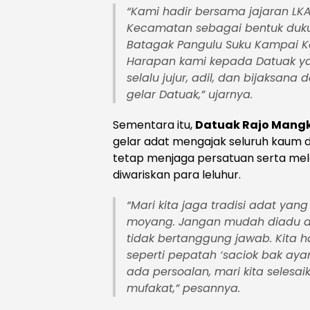
“Kami hadir bersama jajaran L
Kecamatan sebagai bentuk duk
Batagak Pangulu Suku Kampai K
Harapan kami kepada Datuak ya
selalu jujur, adil, dan bijaks
gelar Datuak,”
ujarnya.
Sementara itu,
Datuak Rajo Mang
gelar adat mengajak seluruh kaum
tetap menjaga persatuan serta mele
diwariskan para leluhur.
“Mari kita jaga tradisi adat yan
moyang. Jangan mudah diadu d
tidak bertanggung jawab. Kita 
seperti pepatah ‘saciok bak aya
ada persoalan, mari kita selesa
mufakat,”
pesannya.