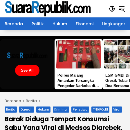
Langsung
ke
konten
Beranda
Politik
Hukum
Ekonomi
Lingkungan
See All
Polres Malang
LSM GMBI Dis
Amankan Tersangka
Gresik Tebar 
Pengedar Narkoba di
Doa Bersama
Kepanjen, Sita Sabu 96
Santunan Yat
Gram dan Ganja 131
Bukti Nyata 
Beranda
Berita
Gram
Untuk Rakyat
Berita
Daerah
Hukum
Kriminal
Peristiwa
TNI/POLRI
Viral
Barak Diduga Tempat Konsumsi
Sabu Yang Viral di Medsos Digrebek,