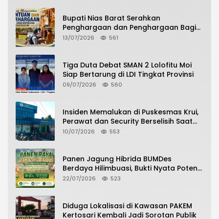
Bupati Nias Barat Serahkan
Penghargaan dan Penghargaan Bagi
Siswa Berprestasi Pada Pembukaan TA
13/07/2026
561
2026/2027
Tiga Duta Debat SMAN 2 Lolofitu Moi
Siap Bertarung di LDI Tingkat Provinsi
09/07/2026
560
Insiden Memalukan di Puskesmas Krui,
Perawat dan Security Berselisih Saat
Pelayanan Pasien Berlangsung
10/07/2026
553
Panen Jagung Hibrida BUMDes
Berdaya Hilimbuasi, Bukti Nyata Potensi
Pertanian Desa
22/07/2026
523
Diduga Lokalisasi di Kawasan PAKEM
Kertosari Kembali Jadi Sorotan Publik