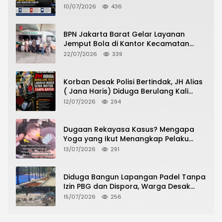
10/07/2026
436
BPN Jakarta Barat Gelar Layanan
Jemput Bola di Kantor Kecamatan
Grogol Petamburan, Warga Antusias
22/07/2026
339
Urus Peningkatan HGB ke SHM
Korban Desak Polisi Bertindak, JH Alias
( Jana Haris) Diduga Berulang Kali
Lakukan Modus Sewa Motor Tanpa
12/07/2026
294
Bayar
Dugaan Rekayasa Kasus? Mengapa
Yoga yang Ikut Menangkap Pelaku
Pencurian Toko Ponsel di Pancur Batu
13/07/2026
291
Tidak Menjadi Tersangka?
Diduga Bangun Lapangan Padel Tanpa
Izin PBG dan Dispora, Warga Desak
CKTRP dan Dispora Jakarta Barat
15/07/2026
256
Tindak Lanjut