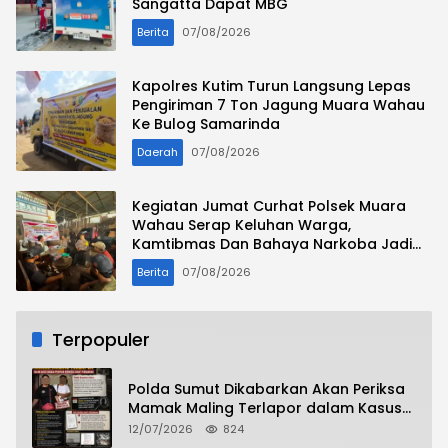
Sangatta Dapat MBG
Berita
07/08/2026
Kapolres Kutim Turun Langsung Lepas
Pengiriman 7 Ton Jagung Muara Wahau
Ke Bulog Samarinda
Daerah
07/08/2026
Kegiatan Jumat Curhat Polsek Muara
Wahau Serap Keluhan Warga,
Kamtibmas Dan Bahaya Narkoba Jadi
Perhatian
Berita
07/08/2026
Terpopuler
Polda Sumut Dikabarkan Akan Periksa
Mamak Maling Terlapor dalam Kasus
Dugaan Penipuan Bermodus Surat
12/07/2026
824
Perdamaian