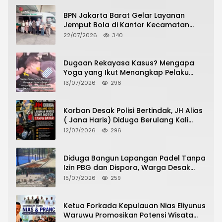
BPN Jakarta Barat Gelar Layanan
Jemput Bola di Kantor Kecamatan
Grogol Petamburan, Warga Antusias
22/07/2026
340
Urus Peningkatan HGB ke SHM
Dugaan Rekayasa Kasus? Mengapa
Yoga yang Ikut Menangkap Pelaku
Pencurian Toko Ponsel di Pancur Batu
13/07/2026
296
Tidak Menjadi Tersangka?
Korban Desak Polisi Bertindak, JH Alias
( Jana Haris) Diduga Berulang Kali
Lakukan Modus Sewa Motor Tanpa
12/07/2026
296
Bayar
Diduga Bangun Lapangan Padel Tanpa
Izin PBG dan Dispora, Warga Desak
CKTRP dan Dispora Jakarta Barat
15/07/2026
259
Tindak Lanjut
Ketua Forkada Kepulauan Nias Eliyunus
Waruwu Promosikan Potensi Wisata