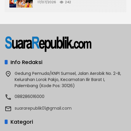
Nias di Hadapan Dubes Prancis
17/07/2026
242
Info Redaksi
Gedung Pemuda/KNPI Sumsel, Jalan Aerobik No. 2-B,
Kelurahan Lorok Pakjo, Kecamatan Ilir Barat I,
Palembang (Kode Pos: 30126)
088286016000
suararepublik01@gmail.com
Kategori