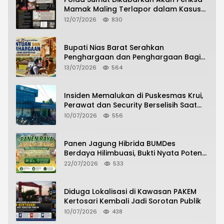
Mamak Maling Terlapor dalam Kasus
Dugaan Penipuan Bermodus Surat
12/07/2026
830
Perdamaian
Bupati Nias Barat Serahkan
Penghargaan dan Penghargaan Bagi
Siswa Berprestasi Pada Pembukaan TA
13/07/2026
564
2026/2027
Insiden Memalukan di Puskesmas Krui,
Perawat dan Security Berselisih Saat
Pelayanan Pasien Berlangsung
10/07/2026
556
Panen Jagung Hibrida BUMDes
Berdaya Hilimbuasi, Bukti Nyata Potensi
Pertanian Desa
22/07/2026
533
Diduga Lokalisasi di Kawasan PAKEM
Kertosari Kembali Jadi Sorotan Publik
10/07/2026
438