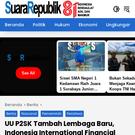
Langsung
ke
konten
Beranda
Politik
Hukum
Ekonomi
Lingkungan
See All
Siswi SMA Negeri 1
Bukan Sekad
Kedamean Raih Juara
Menjaga Kea
1 Surabaya Junior
Koops TNI H
Handball Competition
Hadir Memba
2026
Harapan bagi
Beranda
Berita
Tengah Konfl
Ugimba, Pap
Berita
Nasional
Pemerintah
Peristiwa
UU P2SK Tambah Lembaga Baru,
Indonesia International Financial