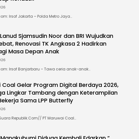
026
om: Irsof Jakarta – Polda Metro Jaya…
 Lanud Sjamsudin Noor dan BRI Wujudkan
ebat, Renovasi TK Angkasa 2 Hadirkan
agi Masa Depan Anak
026
com: Irsof Banjarbaru – Tawa ceria anak-anak…
 Coal Gelar Program Digital Berdaya 2026,
ga Lingkar Tambang dengan Keterampilan
ekerja Sama LPP Butterfly
026
uara Republik.Com// PT Maruwai Coal…
di Mangkubumi Diduga Kembali Edarkan ”