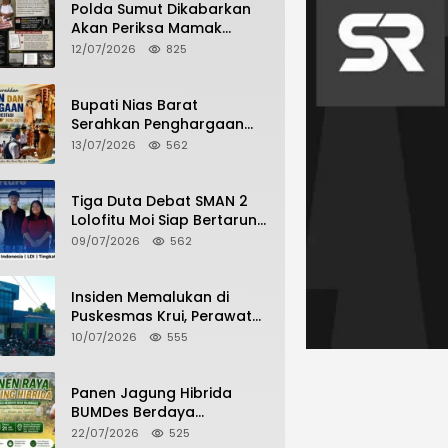
Polda Sumut Dikabarkan
Akan Periksa Mamak
Maling Terlapor dalam
12/07/2026
825
Kasus Dugaan Penipuan
Bermodus Surat
Perdamaian
Bupati Nias Barat
Serahkan Penghargaan
dan Penghargaan Bagi
13/07/2026
562
Siswa Berprestasi Pada
Pembukaan TA 2026/2027
Tiga Duta Debat SMAN 2
Lolofitu Moi Siap Bertarung
di LDI Tingkat Provinsi
09/07/2026
562
Insiden Memalukan di
Puskesmas Krui, Perawat
dan Security Berselisih
10/07/2026
555
Saat Pelayanan Pasien
Berlangsung
Panen Jagung Hibrida
BUMDes Berdaya
Hilimbuasi, Bukti Nyata
22/07/2026
525