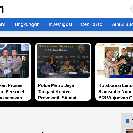
omi
Lingkungan
Investigasi
Cek Fakta
Seni & Bu
ikan Proses
Polda Metro Jaya
Kolaborasi Lanu
an Personel
Tangani Konten
Sjamsudin Noor
laksanakan
Provokatif, Situasi
BRI Wujudkan G
fesional dan
Jakarta Tetap Kondusif
Hebat, Renovasi
n
Angkasa 2 Hadir
Harapan bagi M
Depan Anak