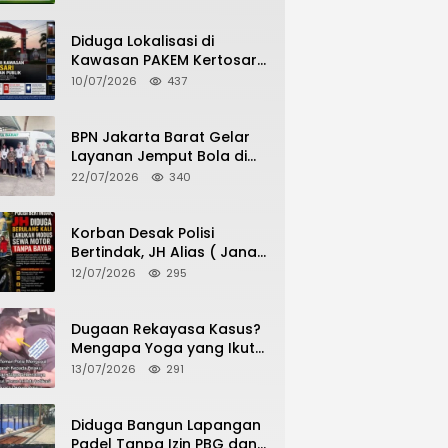
Potensi Pertanian Desa
Diduga Lokalisasi di
Kawasan PAKEM Kertosari
Kembali Jadi Sorotan
10/07/2026
437
Publik
BPN Jakarta Barat Gelar
Layanan Jemput Bola di
Kantor Kecamatan Grogol
22/07/2026
340
Petamburan, Warga
Antusias Urus Peningkatan
HGB ke SHM
Korban Desak Polisi
Bertindak, JH Alias ( Jana
Haris) Diduga Berulang
12/07/2026
295
Kali Lakukan Modus Sewa
Motor Tanpa Bayar
Dugaan Rekayasa Kasus?
Mengapa Yoga yang Ikut
Menangkap Pelaku
13/07/2026
291
Pencurian Toko Ponsel di
Pancur Batu Tidak Menjadi
Tersangka?
Diduga Bangun Lapangan
Padel Tanpa Izin PBG dan