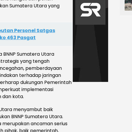
kan Sumatera Utara yang
utan Personel Satgas
ako 463 Pasgat
a BNNP Sumatera Utara
rategis yang tengah
 pencegahan, pemberdayaan
nindakan terhadap jaringan
 berharap dukungan Pemerintah
mperkuat implementasi
 dan kota.
 Utara menyambut baik
kukan BNNP Sumatera Utara.
a merupakan ancaman serius
 pihak, baik pemerintah,