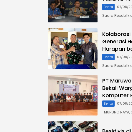
Berita
07/08/2
Suara Republik.c
Kolaborasi
Generasi H
Harapan b
Berita
07/08/2
Suara Republik.
PT Maruwai
Bekali War
Komputer B
Berita
07/08/2
MURUNG RAYA, S
Residivis 