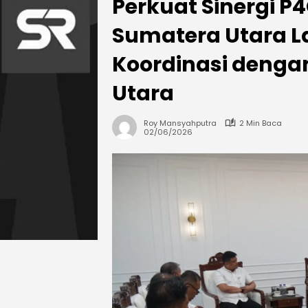
Perkuat Sinergi P
Sumatera Utara L
Koordinasi denga
Utara
Roy Mansyahputra
2 Min Baca
02/06/2026