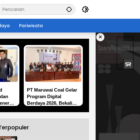
daya
Pariwisata
×
d
PT Maruwai Coal Gelar
 dan
Program Digital
enerasi
Berdaya 2026, Bekali
 TK
Warga Lingkar Tambang
kan
dengan Keterampilan
asa
Komputer Bekerja
Terpopuler
Sama LPP Butterfly