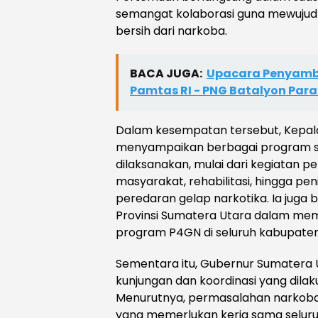
semangat kolaborasi guna mewujud
bersih dari narkoba.
BACA JUGA:
Upacara Penyamb
Pamtas RI - PNG Batalyon Par
Dalam kesempatan tersebut, Kepal
menyampaikan berbagai program st
dilaksanakan, mulai dari kegiatan
masyarakat, rehabilitasi, hingga pe
peredaran gelap narkotika. Ia juga
Provinsi Sumatera Utara dalam me
program P4GN di seluruh kabupaten
Sementara itu, Gubernur Sumatera
kunjungan dan koordinasi yang dila
Menurutnya, permasalahan narkob
yang memerlukan kerja sama seluruh