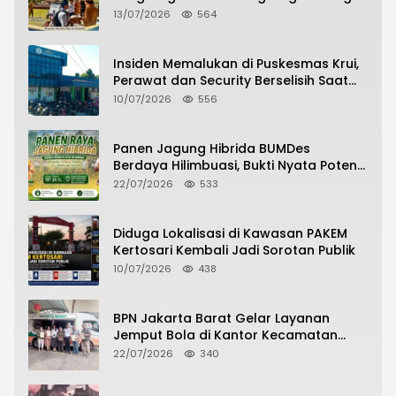
Siswa Berprestasi Pada Pembukaan TA
13/07/2026
564
2026/2027
Insiden Memalukan di Puskesmas Krui,
Perawat dan Security Berselisih Saat
Pelayanan Pasien Berlangsung
10/07/2026
556
Panen Jagung Hibrida BUMDes
Berdaya Hilimbuasi, Bukti Nyata Potensi
Pertanian Desa
22/07/2026
533
Diduga Lokalisasi di Kawasan PAKEM
Kertosari Kembali Jadi Sorotan Publik
10/07/2026
438
BPN Jakarta Barat Gelar Layanan
Jemput Bola di Kantor Kecamatan
Grogol Petamburan, Warga Antusias
22/07/2026
340
Urus Peningkatan HGB ke SHM