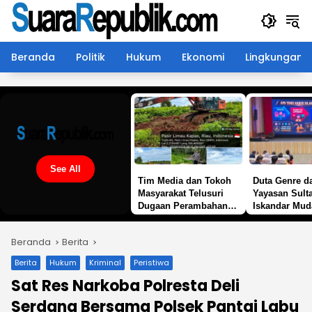
Langsung
ke
konten
Beranda
Politik
Hukum
Ekonomi
Lingkungan
See All
Tim Media dan Tokoh
Duta Genre d
Masyarakat Telusuri
Yayasan Sult
Dugaan Perambahan
Iskandar Muda
Zona Hijau di Sungai
Sosialisasi 
Daun, Minta APH
IRET dan NV
Beranda
Berita
Lakukan Penyelidikan
Berita
Hukum
Kriminal
Peristiwa
Sat Res Narkoba Polresta Deli
Serdang Bersama Polsek Pantai Labu