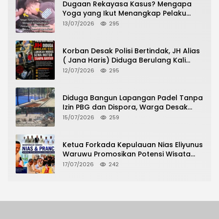
Dugaan Rekayasa Kasus? Mengapa
Yoga yang Ikut Menangkap Pelaku
Pencurian Toko Ponsel di Pancur Batu
13/07/2026
295
Tidak Menjadi Tersangka?
Korban Desak Polisi Bertindak, JH Alias
( Jana Haris) Diduga Berulang Kali
Lakukan Modus Sewa Motor Tanpa
12/07/2026
295
Bayar
Diduga Bangun Lapangan Padel Tanpa
Izin PBG dan Dispora, Warga Desak
CKTRP dan Dispora Jakarta Barat
15/07/2026
259
Tindak Lanjut
Ketua Forkada Kepulauan Nias Eliyunus
Waruwu Promosikan Potensi Wisata
Nias di Hadapan Dubes Prancis
17/07/2026
242