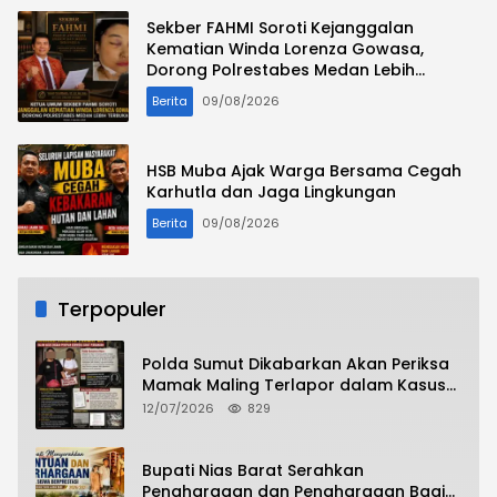
Sekber FAHMI Soroti Kejanggalan
Kematian Winda Lorenza Gowasa,
Dorong Polrestabes Medan Lebih
Terbuka
Berita
09/08/2026
HSB Muba Ajak Warga Bersama Cegah
Karhutla dan Jaga Lingkungan
Berita
09/08/2026
Terpopuler
Polda Sumut Dikabarkan Akan Periksa
Mamak Maling Terlapor dalam Kasus
Dugaan Penipuan Bermodus Surat
12/07/2026
829
Perdamaian
Bupati Nias Barat Serahkan
Penghargaan dan Penghargaan Bagi