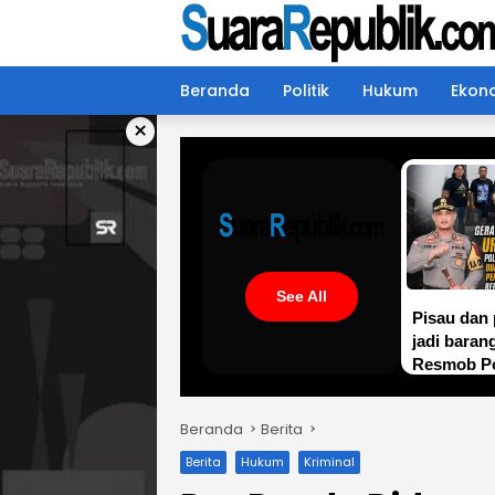
Langsung
ke
konten
Beranda
Politik
Hukum
Ekon
×
See All
Pisau dan
jadi baran
Resmob Po
amankan 2
pelaku pen
Beranda
Berita
batu putih
Berita
Hukum
Kriminal