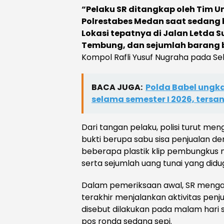
“Pelaku SR ditangkap oleh Tim Un
Polrestabes Medan saat sedang 
Lokasi tepatnya di Jalan Letda
Tembung, dan sejumlah barang b
Kompol Rafli Yusuf Nugraha pada Se
BACA JUGA:
Polda Babel ungk
selama semester I 2026, tersan
Dari tangan pelaku, polisi turut m
bukti berupa sabu sisa penjualan de
beberapa plastik klip pembungkus n
serta sejumlah uang tunai yang didug
Dalam pemeriksaan awal, SR mengaku
terakhir menjalankan aktivitas penj
disebut dilakukan pada malam hari s
pos ronda sedang sepi.