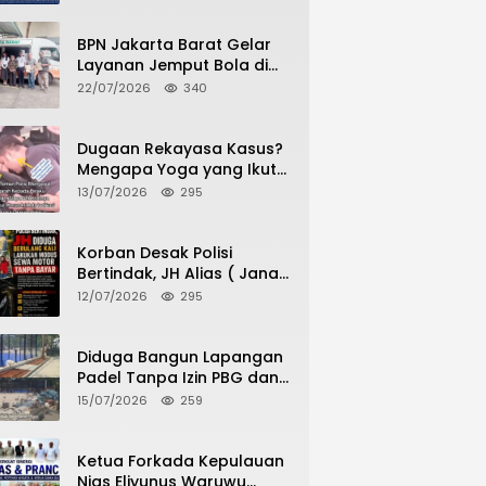
Publik
BPN Jakarta Barat Gelar
Layanan Jemput Bola di
Kantor Kecamatan Grogol
22/07/2026
340
Petamburan, Warga
Antusias Urus Peningkatan
HGB ke SHM
Dugaan Rekayasa Kasus?
Mengapa Yoga yang Ikut
Menangkap Pelaku
13/07/2026
295
Pencurian Toko Ponsel di
Pancur Batu Tidak Menjadi
Tersangka?
Korban Desak Polisi
Bertindak, JH Alias ( Jana
Haris) Diduga Berulang
12/07/2026
295
Kali Lakukan Modus Sewa
Motor Tanpa Bayar
Diduga Bangun Lapangan
Padel Tanpa Izin PBG dan
Dispora, Warga Desak
15/07/2026
259
CKTRP dan Dispora
Jakarta Barat Tindak
Lanjut
Ketua Forkada Kepulauan
Nias Eliyunus Waruwu