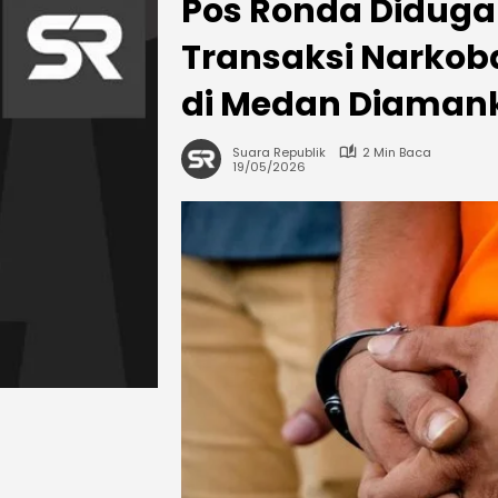
Pos Ronda Diduga
Transaksi Narkob
di Medan Diamank
Suara Republik
2 Min Baca
19/05/2026