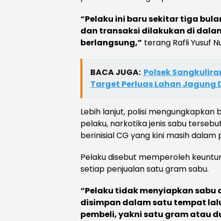
“Pelaku ini baru sekitar tiga bu
dan transaksi dilakukan di dala
berlangsung,”
terang Rafli Yusuf N
BACA JUGA:
Polsek Sangkulir
Target Perluas Lahan Jagung
Lebih lanjut, polisi mengungkapka
pelaku, narkotika jenis sabu tersebu
berinisial CG yang kini masih dalam 
Pelaku disebut memperoleh keuntun
setiap penjualan satu gram sabu.
“Pelaku tidak menyiapkan sabu d
disimpan dalam satu tempat lal
pembeli, yakni satu gram atau 