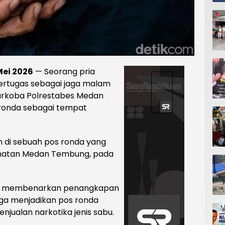
Mei 2026
— Seorang pria
 bertugas sebagai jaga malam
Narkoba Polrestabes Medan
ronda sebagai tempat
 di sebuah pos ronda yang
camatan Medan Tembung, pada
, , membenarkan penangkapan
ga menjadikan pos ronda
njualan narkotika jenis sabu.