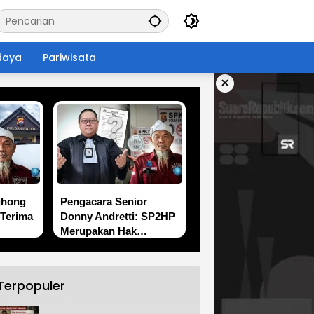
daya
Pariwisata
×
jhong
Pengacara Senior
Terima
Donny Andretti: SP2HP
Merupakan Hak
Pelapor, FERADI WPI
a
Dorong Transparansi
Penanganan Perkara
Terpopuler
Uun / Fam Fuk Tjhong
kara