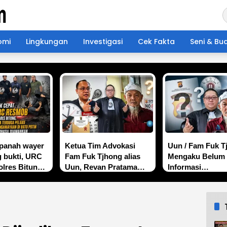
omi
Lingkungan
Investigasi
Cek Fakta
Seni & Bu
 panah wayer
Ketua Tim Advokasi
Uun / Fam Fuk T
g bukti, URC
Fam Fuk Tjhong alias
Mengaku Belum 
lres Bitung
Uun, Revan Pratama
Informasi
 terduga
Wijaya SH: Masih
Perkembangan
ganiayaan di
Tunggu SP2HP
Penyidikan Pold
Lanjutan Polda Banten
Banten, Soroti
Transparansi
Penanganan Per