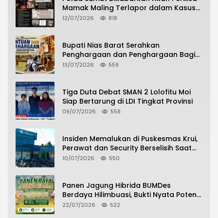
Mamak Maling Terlapor dalam Kasus
Dugaan Penipuan Bermodus Surat
12/07/2026
818
Perdamaian
Bupati Nias Barat Serahkan
Penghargaan dan Penghargaan Bagi
Siswa Berprestasi Pada Pembukaan TA
13/07/2026
559
2026/2027
Tiga Duta Debat SMAN 2 Lolofitu Moi
Siap Bertarung di LDI Tingkat Provinsi
09/07/2026
558
Insiden Memalukan di Puskesmas Krui,
Perawat dan Security Berselisih Saat
Pelayanan Pasien Berlangsung
10/07/2026
550
Panen Jagung Hibrida BUMDes
Berdaya Hilimbuasi, Bukti Nyata Potensi
Pertanian Desa
22/07/2026
522