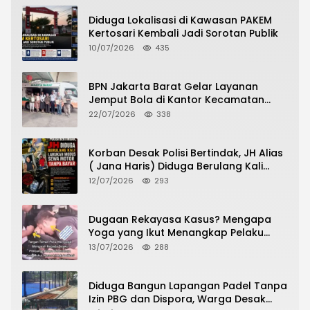
Diduga Lokalisasi di Kawasan PAKEM
Kertosari Kembali Jadi Sorotan Publik
10/07/2026
435
BPN Jakarta Barat Gelar Layanan
Jemput Bola di Kantor Kecamatan
Grogol Petamburan, Warga Antusias
22/07/2026
338
Urus Peningkatan HGB ke SHM
Korban Desak Polisi Bertindak, JH Alias
( Jana Haris) Diduga Berulang Kali
Lakukan Modus Sewa Motor Tanpa
12/07/2026
293
Bayar
Dugaan Rekayasa Kasus? Mengapa
Yoga yang Ikut Menangkap Pelaku
Pencurian Toko Ponsel di Pancur Batu
13/07/2026
288
Tidak Menjadi Tersangka?
Diduga Bangun Lapangan Padel Tanpa
Izin PBG dan Dispora, Warga Desak