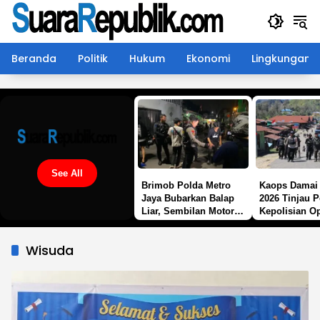
Langsung
ke
konten
Beranda
Politik
Hukum
Ekonomi
Lingkungan
See All
Brimob Polda Metro
Kaops Damai 
Jaya Bubarkan Balap
2026 Tinjau 
Liar, Sembilan Motor
Kepolisian O
Diamankan di Jakarta
Cartenz di Si
Timur
Perkuat Pend
Wisuda
Humanis Ber
Masyarakat