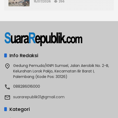
CKTRP dan Dispora Jakarta Barat
15/07/2026
256
Tindak Lanjut
Info Redaksi
Gedung Pemuda/KNPI Sumsel, Jalan Aerobik No. 2-B,
Kelurahan Lorok Pakjo, Kecamatan Ilir Barat I,
Palembang (Kode Pos: 30126)
088286016000
suararepublik01@gmail.com
Kategori