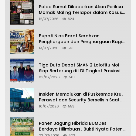
Polda Sumut Dikabarkan Akan Periksa
Mamak Maling Terlapor dalam Kasus
Dugaan Penipuan Bermodus Surat
12/07/2026
824
Perdamaian
Bupati Nias Barat Serahkan
Penghargaan dan Penghargaan Bagi
Siswa Berprestasi Pada Pembukaan TA
13/07/2026
561
2026/2027
Tiga Duta Debat SMAN 2 Lolofitu Moi
Siap Bertarung di LDI Tingkat Provinsi
09/07/2026
561
Insiden Memalukan di Puskesmas Krui,
Perawat dan Security Berselisih Saat
Pelayanan Pasien Berlangsung
10/07/2026
553
Panen Jagung Hibrida BUMDes
Berdaya Hilimbuasi, Bukti Nyata Potensi
Pertanian Desa
22/07/2026
523