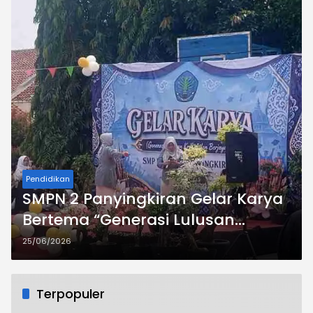
Pendidikan
SMPN 2 Panyingkiran Gelar Karya
Bertema “Generasi Lulusan
Berkarya dan Berjaya”, Tampilkan
25/06/2026
Prestasi dan Akses Pendidikan
Lanjutan
Terpopuler