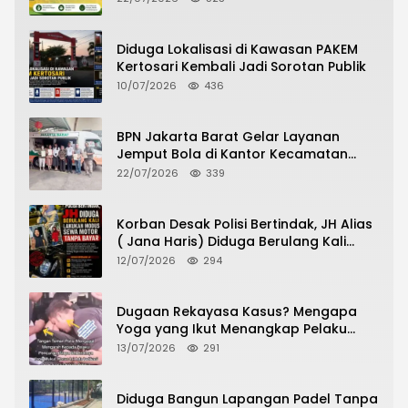
Diduga Lokalisasi di Kawasan PAKEM
Kertosari Kembali Jadi Sorotan Publik
10/07/2026
436
BPN Jakarta Barat Gelar Layanan
Jemput Bola di Kantor Kecamatan
Grogol Petamburan, Warga Antusias
22/07/2026
339
Urus Peningkatan HGB ke SHM
Korban Desak Polisi Bertindak, JH Alias
( Jana Haris) Diduga Berulang Kali
Lakukan Modus Sewa Motor Tanpa
12/07/2026
294
Bayar
Dugaan Rekayasa Kasus? Mengapa
Yoga yang Ikut Menangkap Pelaku
Pencurian Toko Ponsel di Pancur Batu
13/07/2026
291
Tidak Menjadi Tersangka?
Diduga Bangun Lapangan Padel Tanpa