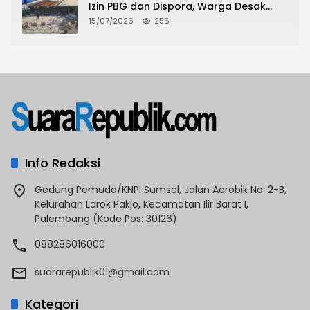
Izin PBG dan Dispora, Warga Desak
CKTRP dan Dispora Jakarta Barat
15/07/2026
256
Tindak Lanjut
Info Redaksi
Gedung Pemuda/KNPI Sumsel, Jalan Aerobik No. 2-B,
Kelurahan Lorok Pakjo, Kecamatan Ilir Barat I,
Palembang (Kode Pos: 30126)
088286016000
suararepublik01@gmail.com
Kategori