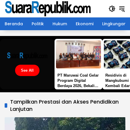
Langsung
ke
konten
Beranda
Politik
Hukum
Ekonomi
Lingkungan
See All
PT Maruwai Coal Gelar
Residivis di
Program Digital
Mangkubumi 
Berdaya 2026, Bekali
Kembali Edar
Warga Lingkar
Pod Getar “,
Tambang dengan
Desak Polisi 
Tampilkan Prestasi dan Akses Pendidikan
Keterampilan
Tangan
Komputer Bekerja
Lanjutan
Sama LPP Butterfly