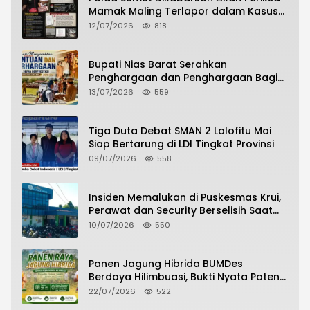
Mamak Maling Terlapor dalam Kasus
Dugaan Penipuan Bermodus Surat
12/07/2026
818
Perdamaian
Bupati Nias Barat Serahkan
Penghargaan dan Penghargaan Bagi
Siswa Berprestasi Pada Pembukaan TA
13/07/2026
559
2026/2027
Tiga Duta Debat SMAN 2 Lolofitu Moi
Siap Bertarung di LDI Tingkat Provinsi
09/07/2026
558
Insiden Memalukan di Puskesmas Krui,
Perawat dan Security Berselisih Saat
Pelayanan Pasien Berlangsung
10/07/2026
550
Panen Jagung Hibrida BUMDes
Berdaya Hilimbuasi, Bukti Nyata Potensi
Pertanian Desa
22/07/2026
522