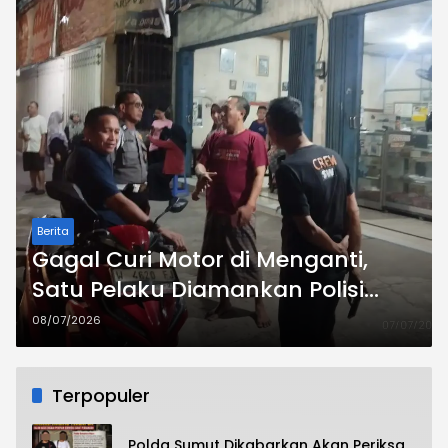
Berita
Gagal Curi Motor di Menganti,
Satu Pelaku Diamankan Polisi
Usai Diamuk Massa
08/07/2026
Terpopuler
Polda Sumut Dikabarkan Akan Periksa