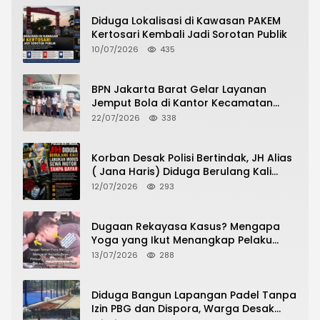
Diduga Lokalisasi di Kawasan PAKEM
Kertosari Kembali Jadi Sorotan Publik
10/07/2026
435
BPN Jakarta Barat Gelar Layanan
Jemput Bola di Kantor Kecamatan
Grogol Petamburan, Warga Antusias
22/07/2026
338
Urus Peningkatan HGB ke SHM
Korban Desak Polisi Bertindak, JH Alias
( Jana Haris) Diduga Berulang Kali
Lakukan Modus Sewa Motor Tanpa
12/07/2026
293
Bayar
Dugaan Rekayasa Kasus? Mengapa
Yoga yang Ikut Menangkap Pelaku
Pencurian Toko Ponsel di Pancur Batu
13/07/2026
288
Tidak Menjadi Tersangka?
Diduga Bangun Lapangan Padel Tanpa
Izin PBG dan Dispora, Warga Desak