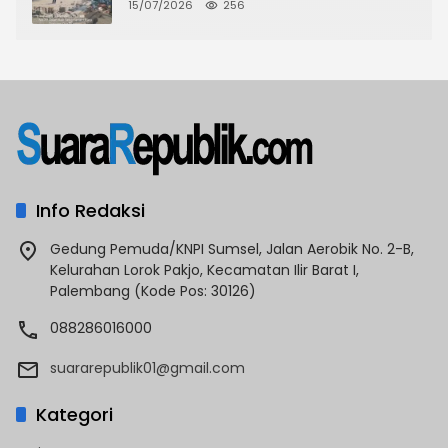
CKTRP dan Dispora Jakarta Barat
15/07/2026
256
Tindak Lanjut
Info Redaksi
Gedung Pemuda/KNPI Sumsel, Jalan Aerobik No. 2-B,
Kelurahan Lorok Pakjo, Kecamatan Ilir Barat I,
Palembang (Kode Pos: 30126)
088286016000
suararepublik01@gmail.com
Kategori