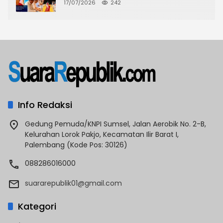
Nias di Hadapan Dubes Prancis
17/07/2026
242
Info Redaksi
Gedung Pemuda/KNPI Sumsel, Jalan Aerobik No. 2-B,
Kelurahan Lorok Pakjo, Kecamatan Ilir Barat I,
Palembang (Kode Pos: 30126)
088286016000
suararepublik01@gmail.com
Kategori