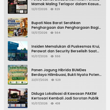
Mamak Maling Terlapor dalam Kasus
Dugaan Penipuan Bermodus Surat
12/07/2026
829
Perdamaian
Bupati Nias Barat Serahkan
Penghargaan dan Penghargaan Bagi
Siswa Berprestasi Pada Pembukaan TA
13/07/2026
564
2026/2027
Insiden Memalukan di Puskesmas Krui,
Perawat dan Security Berselisih Saat
Pelayanan Pasien Berlangsung
10/07/2026
556
Panen Jagung Hibrida BUMDes
Berdaya Hilimbuasi, Bukti Nyata Potensi
Pertanian Desa
22/07/2026
529
Diduga Lokalisasi di Kawasan PAKEM
Kertosari Kembali Jadi Sorotan Publik
10/07/2026
438