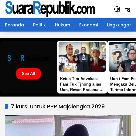
Langsung
ke
konten
Beranda
Politik
Hukum
Ekonomi
Lingkungan
See All
Ketua Tim Advokasi
Uun / Fam Fu
Fam Fuk Tjhong alias
Mengaku Bel
Uun, Revan Pratama
Terima Infor
Wijaya SH: Masih
Perkembang
Tunggu SP2HP
Penyidikan P
7 kursi untuk PPP Majalengka 2029
Lanjutan Polda Banten
Banten, Sorot
Transparansi
Penanganan 