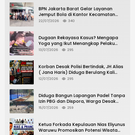
BPN Jakarta Barat Gelar Layanan
Jemput Bola di Kantor Kecamatan
Grogol Petamburan, Warga Antusias
22/07/2026
340
Urus Peningkatan HGB ke SHM
Dugaan Rekayasa Kasus? Mengapa
Yoga yang Ikut Menangkap Pelaku
Pencurian Toko Ponsel di Pancur Batu
13/07/2026
295
Tidak Menjadi Tersangka?
Korban Desak Polisi Bertindak, JH Alias
( Jana Haris) Diduga Berulang Kali
Lakukan Modus Sewa Motor Tanpa
12/07/2026
295
Bayar
Diduga Bangun Lapangan Padel Tanpa
Izin PBG dan Dispora, Warga Desak
CKTRP dan Dispora Jakarta Barat
15/07/2026
259
Tindak Lanjut
Ketua Forkada Kepulauan Nias Eliyunus
Waruwu Promosikan Potensi Wisata