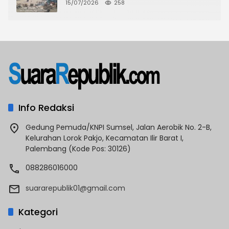
CKTRP dan Dispora Jakarta Barat
15/07/2026
258
Tindak Lanjut
Info Redaksi
Gedung Pemuda/KNPI Sumsel, Jalan Aerobik No. 2-B,
Kelurahan Lorok Pakjo, Kecamatan Ilir Barat I,
Palembang (Kode Pos: 30126)
088286016000
suararepublik01@gmail.com
Kategori