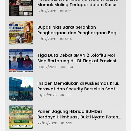
Mamak Maling Terlapor dalam Kasus
Dugaan Penipuan Bermodus Surat
12/07/2026
826
Perdamaian
Bupati Nias Barat Serahkan
Penghargaan dan Penghargaan Bagi
Siswa Berprestasi Pada Pembukaan TA
13/07/2026
564
2026/2027
Tiga Duta Debat SMAN 2 Lolofitu Moi
Siap Bertarung di LDI Tingkat Provinsi
09/07/2026
564
Insiden Memalukan di Puskesmas Krui,
Perawat dan Security Berselisih Saat
Pelayanan Pasien Berlangsung
10/07/2026
555
Panen Jagung Hibrida BUMDes
Berdaya Hilimbuasi, Bukti Nyata Potensi
Pertanian Desa
22/07/2026
529