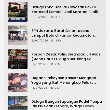
Diduga Lokalisasi di Kawasan PAKEM
Kertosari Kembali Jadi Sorotan Publik
10/07/2026
438
BPN Jakarta Barat Gelar Layanan
Jemput Bola di Kantor Kecamatan
Grogol Petamburan, Warga Antusias
22/07/2026
340
Urus Peningkatan HGB ke SHM
Korban Desak Polisi Bertindak, JH Alias
( Jana Haris) Diduga Berulang Kali
Lakukan Modus Sewa Motor Tanpa
12/07/2026
295
Bayar
Dugaan Rekayasa Kasus? Mengapa
Yoga yang Ikut Menangkap Pelaku
Pencurian Toko Ponsel di Pancur Batu
13/07/2026
293
Tidak Menjadi Tersangka?
Diduga Bangun Lapangan Padel Tanpa
Izin PBG dan Dispora, Warga Desak