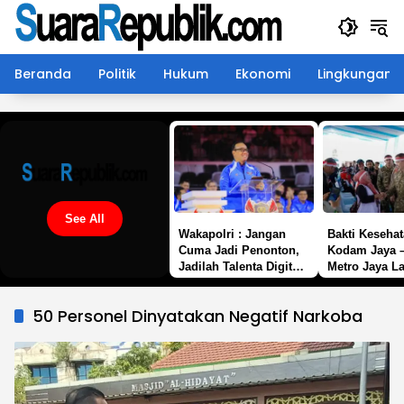
Langsung
ke
konten
Beranda
Politik
Hukum
Ekonomi
Lingkungan
See All
Wakapolri : Jangan
Bakti Keseha
Cuma Jadi Penonton,
Kodam Jaya –
Jadilah Talenta Digital.
Metro Jaya L
35.936 Anak Muda
1.876 Masyara
Main Bareng Di Kapolri
Monas
50 Personel Dinyatakan Negatif Narkoba
Cup 2026